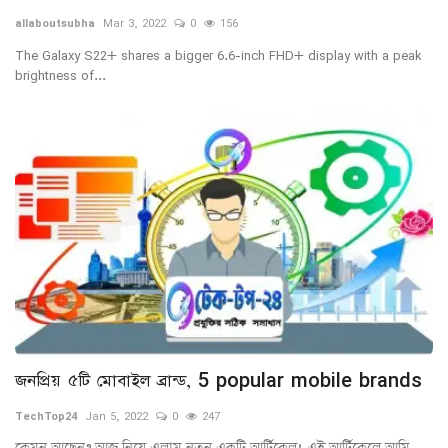
allaboutsubha
Mar 3, 2022
0
156
গ্যাজেট
The Galaxy S22+ shares a bigger 6.6-inch FHD+ display with a peak
brightness of...
রেজিস্ট্রেশন ও লেখার পদ্ধতি
আকর্ষণীয় তথ্য
লেখার নিয়মাবলী
বিনোদন
শিক্ষা
পাঁচমিশালী
জনপ্রিয় ৫টি মোবাইল ব্রান্ড, 5 popular mobile brands
ভ্রমণ
TechTop24
Jan 5, 2022
0
247
লাইফ স্টাইল