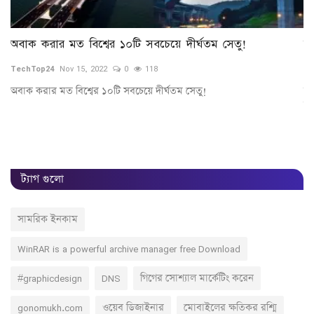
অবাক করার মত বিশ্বের ১০টি সবচেয়ে দীর্ঘতম সেতু!
ফ্
TechTop24
Nov 15, 2022
0
118
Te
অবাক করার মত বিশ্বের ১০টি সবচেয়ে দীর্ঘতম সেতু!
বা
কমি
l
ট্যাগ গুলো
সামরিক ইনকাম
WinRAR is a powerful archive manager free Download
#graphicdesign
DNS
গিগের সোশ্যাল মার্কেটিং করেন
gonomukh.com
ওয়েব ডিজাইনার
মোবাইলের ক্ষতিকর রশ্মি