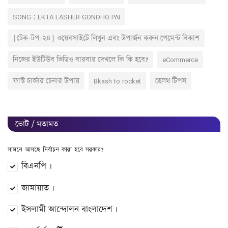
SONG : EKTA LASHER GONDHO PAI
{টেক-টপ-২৪} ওয়েবসাইটে লিখুন এবং উপার্জন করুন পেমেন্ট বিকাশ
নিজের ইউটিউব ভিডিও বারবার দেখলে কি কি হবে?
eCommerce
ফাস্ট চার্জার চেনার উপায়
Bkash to rocket
হেলথ টিপস
ভোট / মতামত
সামনে আসছে নির্বাচন কারা হবে সরকার?
বিএনপি ।
জামায়াত ।
ইসলামী আন্দোলন বাংলাদেশ ।