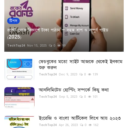
টিপস
রকেট থেকে বিকাশে টাকা পাঠান – সহজ ধাপ ও সম্পূর্ণ গাইড
(2025)
TechTop24
Nov 15, 2025
0
99
ফেচবুকের মতো সাইট আজকে থেকেই ইনকাম
শুরু করুন
TechTop24
Dec 9, 2023
0
139
আনলিমিটেড হোস্টিং সম্পর্কে কিছু কথা
TechTop24
Sep 5, 2023
0
101
ইংরেজি ও বাংলা আর্টিকেল লিখে আয় ২০২৩
TechTop24
Apr 26, 2023
0
162