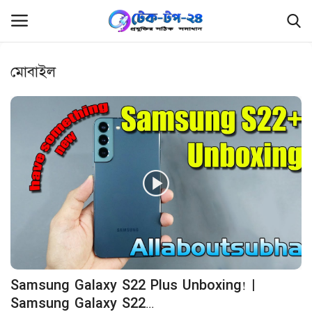
মোবাইল
লগইন
রেজিস্ট্রেশন
হোম
ফ্রিল্যান্সিং
ফ্রি ফাইল
প্রযুক্তি
রিভিউ
Samsung Galaxy S22 Plus Unboxing! |
লিখুন এবং উপার্জন করুন
Samsung Galaxy S22...