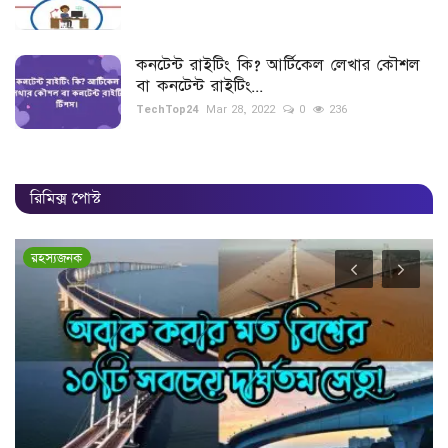
কনটেন্ট রাইটিং কি? আর্টিকেল লেখার কৌশল
বা কনটেন্ট রাইটিং...
TechTop24
Mar 28, 2022
0
236
রিমিক্স পোস্ট
রহস্যজনক