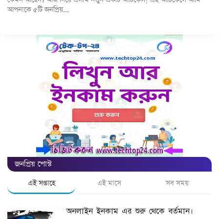
কেমন আছেন? আজ নিয়ে এলাম নতুন একটি আর্টিকেল! এই আর্টিকেলে আমি
আপনাকে ৫টি জনপ্রিয়...
স্বাস্থ্য
খেলা
টিপস
ইতিহাস
স্পন্সরড টিউন
নিউজ ফিড
জনপ্রিয় পোস্ট
Language
এই সপ্তাহে
এই মাসে
সব সময়
বাংলা
English
অনলাইন ইনকাম এর শুরু থেকে বর্তমান।