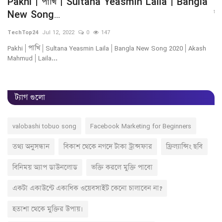
Pakhi | পাখি | Sultana Yeasmin Laila | Bangla
খা
New Song...
ট
TechTop24
Jul 12, 2022
0
147
Te
Pakhi | পাখি | Sultana Yeasmin Laila | Bangla New Song 2020 | Akash
পর
Mahmud | Laila...
এই
ট্যাগ গুলো
valobashi tobuo song
Facebook Marketing for Beginners
তথ্য অনুসন্ধান
বিকাশ থেকে নগদে টাকা ট্রান্সফার
ফ্রিল্যান্সিং ছবি
বিনিময় অ্যাপ ডাউনলোড
ভক্তি করলে মুক্তি পাবো
একটা একাউন্টে একাধিক ওয়েবসাইট কেনো চালাবেন না?
হতাশা থেকে মুক্তির উপায়।