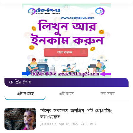
গ্যাজেট
রেজিস্ট্রেশন ও লেখার পদ্ধতি
আকর্ষণীয় তথ্য
লেখার নিয়মাবলী
বিনোদন
জনপ্রিয় পোস্ট
শিক্ষা
এই সপ্তাহে
এই মাসে
সব সময়
পাঁচমিশালী
বিশ্বের সবচেয়ে জনপ্রিয় ৫টি প্রোগ্রামিং
ভ্রমণ
ল্যাংগুয়েজ
jalaluddin
Apr 12, 2022
0
7
লাইফ স্টাইল