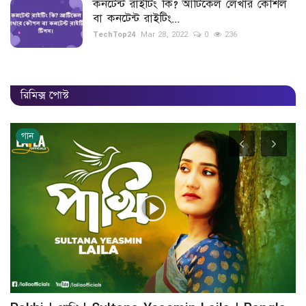
কনটেন্ট রাইটিং কি? আর্টিকেল লেখার কৌশল
বা কনটেন্ট রাইটিং...
TechTop24
Mar 28, 2022
0
236
রিমিক্স পোস্ট
গান