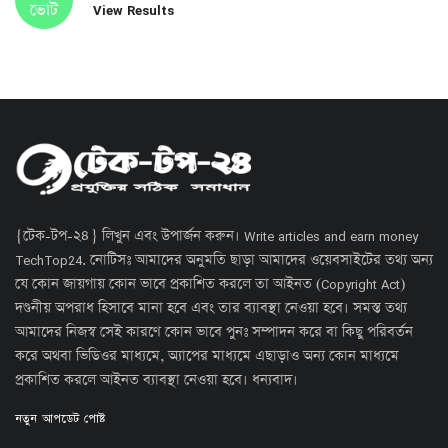
ভোট
View Results
{টেক-টপ-২৪} লিখুন এবং উপার্জন করুন। Write articles and earn money
TechTop24. নোটিসঃ আমাদের অনুমতি ছাড়া আমাদের ওয়েবসাইটের তথ্য অন্য
যে কোন জায়গায় কোন ভাবে প্রকাশিত করলে তা আইনত (Copyright Act)
দণ্ডনীয় অপরাধ হিসাবে মানা হবে এবং তার ব্যাবস্থা নেওয়া হবে। সমস্ত তথ্য
আমাদের নিজস্ব সেই কারণে কোন ভাবে পুনঃ সম্পাদন করে বা কিছু পরিবর্তন
করে অথবা ভিডিওর মাধ্যমে, অ্যাপের মাধ্যমে এছাড়াও অন্য কোন মাধ্যমে
প্রকাশিত করলে আইনত ব্যাবস্থা নেওয়া হবে। ধন্যবাদ।
নতুন আপডেট পোষ্ট