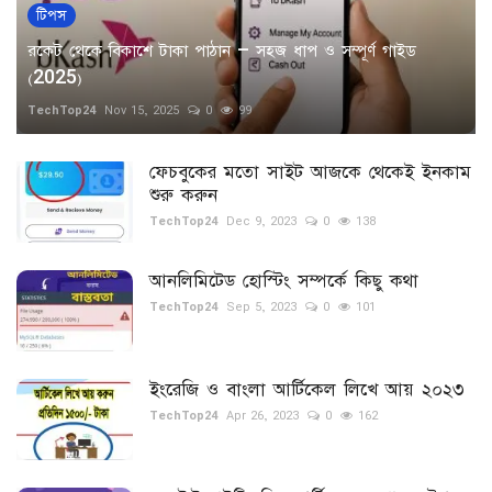
টিপস
রকেট থেকে বিকাশে টাকা পাঠান – সহজ ধাপ ও সম্পূর্ণ গাইড
(2025)
TechTop24
Nov 15, 2025
0
99
ফেচবুকের মতো সাইট আজকে থেকেই ইনকাম
শুরু করুন
TechTop24
Dec 9, 2023
0
138
আনলিমিটেড হোস্টিং সম্পর্কে কিছু কথা
TechTop24
Sep 5, 2023
0
101
ইংরেজি ও বাংলা আর্টিকেল লিখে আয় ২০২৩
TechTop24
Apr 26, 2023
0
162