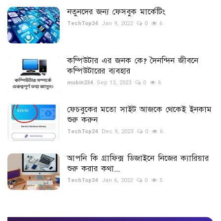
নতুনদের জন্য ফেসবুক মার্কেটিং
স্বাস্থ্য
TechTop24
Jan 9, 2022
0
6
খেলা
কম্পিউটার এর জনক কে? দৈনন্দিন জীবনে
টিপস
কম্পিউটারের ব্যবহার
mubin234
Sep 13, 2023
0
6
ইতিহাস
ফেচবুকের মতো সাইট আজকে থেকেই ইনকাম
শুরু করুন
স্পন্সরড টিউন
TechTop24
Dec 9, 2023
0
6
নিউজ ফিড
আপনি কি গ্রাফিক্স ডিজাইনে নিজের ক্যারিয়ার
শুরু করার কথা...
Language
TechTop24
Jan 6, 2022
0
5
বাংলা
English