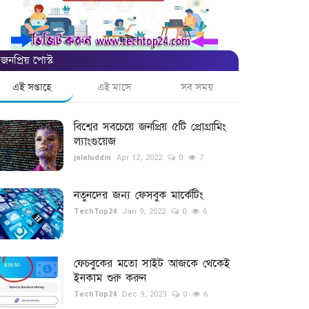
জনপ্রিয় পোস্ট
এই সপ্তাহে
এই মাসে
সব সময়
বিশ্বের সবচেয়ে জনপ্রিয় ৫টি প্রোগ্রামিং
ল্যাংগুয়েজ
jalaluddin
Apr 12, 2022
0
7
নতুনদের জন্য ফেসবুক মার্কেটিং
TechTop24
Jan 9, 2022
0
6
ফেচবুকের মতো সাইট আজকে থেকেই
ইনকাম শুরু করুন
TechTop24
Dec 9, 2023
0
6