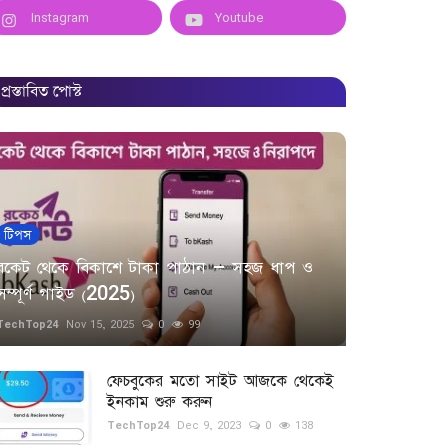
Instagram
Youtube
প্রস্তাবিত পোস্ট
টিপস
রকেট থেকে বিকাশে টাকা পাঠান – সহজ ধাপ ও
সম্পূর্ণ গাইড (2025)
TechTop24
Nov 15, 2025
0
99
ফেচবুকের মতো সাইট আজকে থেকেই
ইনকাম শুরু করুন
TechTop24
Dec 9, 2023
0
138