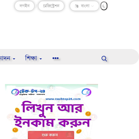
লগইন
/
রেজিস্ট্রেশন
বাংলা
নোদন
শিক্ষা