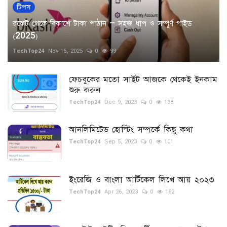
টিপস
রকেট থেকে বিকাশে টাকা পাঠান – সহজ ধাপ ও সম্পূর্ণ গাইড
(2025)
TechTop24
Nov 15, 2025
0
99
ফেচবুকের মতো সাইট আজকে থেকেই ইনকাম
শুরু করুন
TechTop24
Dec 9, 2023
0
138
আনলিমিটেড হোস্টিং সম্পর্কে কিছু কথা
TechTop24
Sep 5, 2023
0
101
ইংরেজি ও বাংলা আর্টিকেল লিখে আয় ২০২৩
TechTop24
Apr 26, 2023
0
162