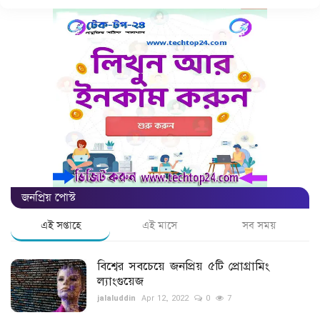
গ্যাজেট
রেজিস্ট্রেশন ও লেখার পদ্ধতি
আকর্ষণীয় তথ্য
লেখার নিয়মাবলী
বিনোদন
জনপ্রিয় পোস্ট
শিক্ষা
এই সপ্তাহে
এই মাসে
সব সময়
পাঁচমিশালী
বিশ্বের সবচেয়ে জনপ্রিয় ৫টি প্রোগ্রামিং
ভ্রমণ
ল্যাংগুয়েজ
jalaluddin
Apr 12, 2022
0
7
লাইফ স্টাইল