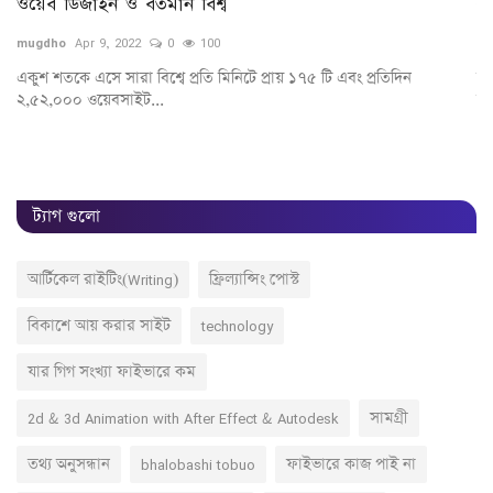
ওয়েব ডিজাইন ও বর্তমান বিশ্ব
র
mugdho
Apr 9, 2022
0
100
Te
একুশ শতকে এসে সারা বিশ্বে প্রতি মিনিটে প্রায় ১৭৫ টি এবং প্রতিদিন
বর
২,৫২,০০০ ওয়েবসাইট...
কল
ট্যাগ গুলো
আর্টিকেল রাইটিং(Writing)
ফ্রিল্যান্সিং পোস্ট
বিকাশে আয় করার সাইট
technology
যার গিগ সংখ্যা ফাইভারে কম
2d & 3d Animation with After Effect & Autodesk
সামগ্রী
তথ্য অনুসন্ধান
bhalobashi tobuo
ফাইভারে কাজ পাই না