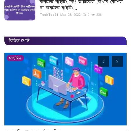
কনটেন্ট রাইটিং কি? আর্টিকেল লেখার কৌশল
বা কনটেন্ট রাইটিং...
TechTop24
Mar 28, 2022
0
236
রিমিক্স পোস্ট
মাধ্যমিক