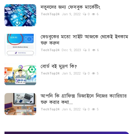
নতুনদের জন্য ফেসবুক মার্কেটিং
স্বাস্থ্য
TechTop24
Jan 9, 2022
0
6
খেলা
ফেচবুকের মতো সাইট আজকে থেকেই ইনকাম
টিপস
শুরু করুন
TechTop24
Dec 9, 2023
0
6
ইতিহাস
বোর্ড বই মুদ্রণ কি?
স্পন্সরড টিউন
TechTop24
Jan 5, 2022
0
5
নিউজ ফিড
আপনি কি গ্রাফিক্স ডিজাইনে নিজের ক্যারিয়ার
শুরু করার কথা...
Language
TechTop24
Jan 6, 2022
0
5
বাংলা
English