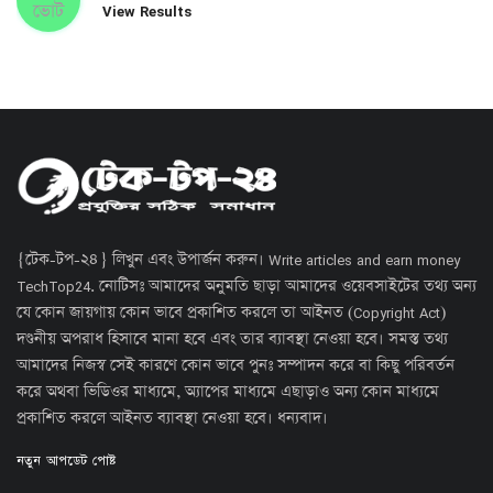
ভোট
View Results
{টেক-টপ-২৪} লিখুন এবং উপার্জন করুন। Write articles and earn money
TechTop24. নোটিসঃ আমাদের অনুমতি ছাড়া আমাদের ওয়েবসাইটের তথ্য অন্য
যে কোন জায়গায় কোন ভাবে প্রকাশিত করলে তা আইনত (Copyright Act)
দণ্ডনীয় অপরাধ হিসাবে মানা হবে এবং তার ব্যাবস্থা নেওয়া হবে। সমস্ত তথ্য
আমাদের নিজস্ব সেই কারণে কোন ভাবে পুনঃ সম্পাদন করে বা কিছু পরিবর্তন
করে অথবা ভিডিওর মাধ্যমে, অ্যাপের মাধ্যমে এছাড়াও অন্য কোন মাধ্যমে
প্রকাশিত করলে আইনত ব্যাবস্থা নেওয়া হবে। ধন্যবাদ।
নতুন আপডেট পোষ্ট