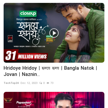
Hridoye Hridoy | হৃদয়ে হৃদয় | Bangla Natok |
Jovan | Naznin...
TechTop24
Dec 12, 2023
0
73