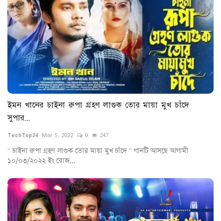
ইমন খানের চাইনা রুপা গ্রহণ লাগুক তোর মায়া মুখ চাঁদে
সুপার...
TechTop24
Mar 5, 2022
0
247
" চাইনা রুপা গ্রহণ লাগুক তোর মায়া মুখ চাঁদে " গানটি আসছে আগামী
১০/০৩/২০২২ ইং রোজ...