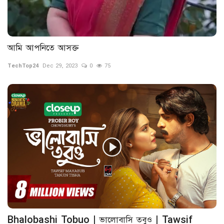
আমি আপনিতে আসক্ত
TechTop24
Dec 29, 2023
0
75
Bhalobashi Tobuo | ভালোবাসি তবুও | Tawsif