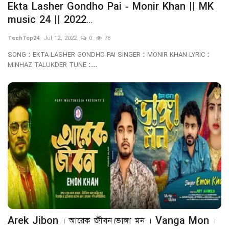
Ekta Lasher Gondho Pai - Monir Khan || MK
music 24 || 2022...
TechTop24
Jul 12, 2022
0
78
SONG : EKTA LASHER GONDHO PAI SINGER : MONIR KHAN LYRIC :
MINHAZ TALUKDER TUNE :...
Arek Jibon । আরেক জীবন।ভাঙ্গা মন । Vanga Mon ।