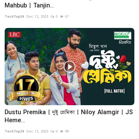
Mahbub | Tanjin...
TechTop24
Dec 12, 2023
0
67
Dustu Premika | দুষ্টু প্রেমিকা | Niloy Alamgir | JS
Heme...
TechTop24
Dec 12, 2023
0
98