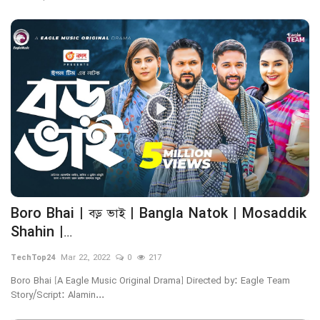
Boro Bhai | বড় ভাই | Bangla Natok | Mosaddik
Shahin |...
TechTop24
Mar 22, 2022
0
217
Boro Bhai [A Eagle Music Original Drama] Directed by: Eagle Team
Story/Script: Alamin...