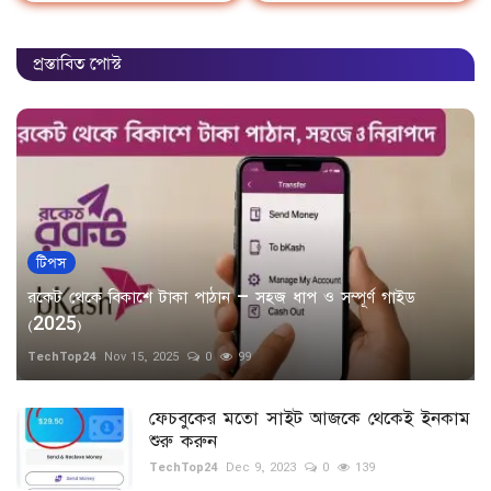
প্রস্তাবিত পোস্ট
টিপস
রকেট থেকে বিকাশে টাকা পাঠান – সহজ ধাপ ও সম্পূর্ণ গাইড
(2025)
TechTop24
Nov 15, 2025
0
99
ফেচবুকের মতো সাইট আজকে থেকেই ইনকাম
শুরু করুন
TechTop24
Dec 9, 2023
0
139