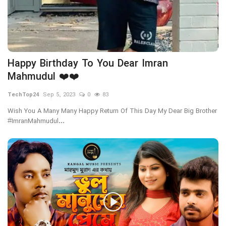
Happy Birthday To You Dear Imran
Mahmudul ❤️❤️
TechTop24
Sep 5, 2023
0
83
Wish You A Many Many Happy Return Of This Day My Dear Big Brother
#ImranMahmudul...