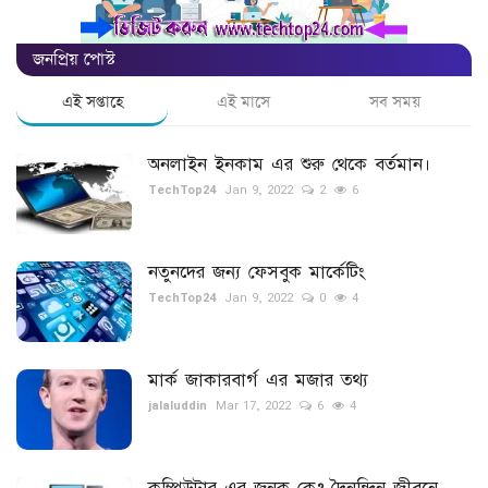
জনপ্রিয় পোস্ট
এই সপ্তাহে
এই মাসে
সব সময়
অনলাইন ইনকাম এর শুরু থেকে বর্তমান।
TechTop24
Jan 9, 2022
2
6
নতুনদের জন্য ফেসবুক মার্কেটিং
TechTop24
Jan 9, 2022
0
4
মার্ক জাকারবার্গ এর মজার তথ্য
jalaluddin
Mar 17, 2022
6
4
কম্পিউটার এর জনক কে? দৈনন্দিন জীবনে