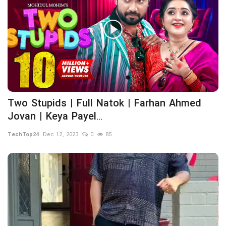
Two Stupids | Full Natok | Farhan Ahmed
Jovan | Keya Payel...
TechTop24
Dec 12, 2023
0
85