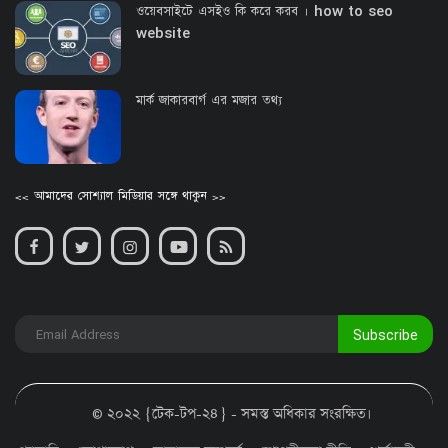
ওয়েবসাইটে এসইও কি করে করব । how to seo
website
মার্ক জাকারবার্গ এর মজার তথ্য
<< আমাদের সোশ্যাল মিডিয়ার সঙ্গে থাকুন >>
Subscribe
© ২০২২ {টেক-টপ-২৪} - সমস্ত অধিকার সংরক্ষিত।