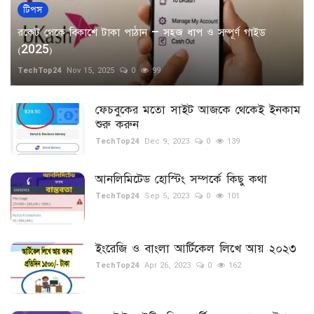
টিপস
রকেট থেকে বিকাশে টাকা পাঠান – সহজ ধাপ ও সম্পূর্ণ গাইড
(2025)
TechTop24
Nov 15, 2025
0
99
ফেচবুকের মতো সাইট আজকে থেকেই ইনকাম
শুরু করুন
TechTop24
Dec 9, 2023
0
139
আনলিমিটেড হোস্টিং সম্পর্কে কিছু কথা
TechTop24
Sep 5, 2023
0
101
ইংরেজি ও বাংলা আর্টিকেল লিখে আয় ২০২৩
TechTop24
Apr 26, 2023
0
162