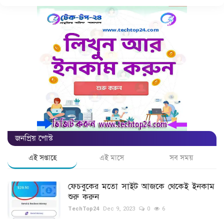
গ্যাজেট
রেজিস্ট্রেশন ও লেখার পদ্ধতি
আকর্ষণীয় তথ্য
লেখার নিয়মাবলী
বিনোদন
জনপ্রিয় পোস্ট
শিক্ষা
এই সপ্তাহে
এই মাসে
সব সময়
পাঁচমিশালী
ফেচবুকের মতো সাইট আজকে থেকেই ইনকাম
ভ্রমণ
শুরু করুন
TechTop24
Dec 9, 2023
0
6
লাইফ স্টাইল