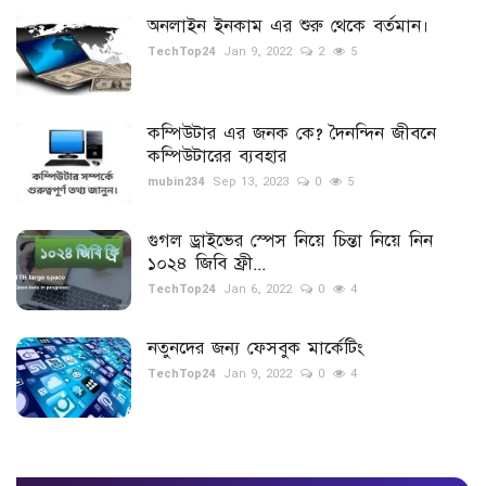
অনলাইন ইনকাম এর শুরু থেকে বর্তমান।
স্বাস্থ্য
TechTop24
Jan 9, 2022
2
5
খেলা
কম্পিউটার এর জনক কে? দৈনন্দিন জীবনে
টিপস
কম্পিউটারের ব্যবহার
mubin234
Sep 13, 2023
0
5
ইতিহাস
গুগল ড্রাইভের স্পেস নিয়ে চিন্তা নিয়ে নিন
১০২৪ জিবি ফ্রী...
স্পন্সরড টিউন
TechTop24
Jan 6, 2022
0
4
নিউজ ফিড
নতুনদের জন্য ফেসবুক মার্কেটিং
TechTop24
Jan 9, 2022
0
4
Language
বাংলা
English