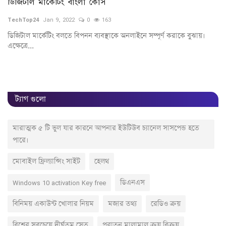
ডিজিটাল মার্কেটিং বাংলা কোর্স
P
K
TechTop24
Jan 9, 2022
0
163
Te
ডিজিটাল মার্কেটিং বলতে বিপনন ব্যবস্থাকে অনলাইনে সম্পূর্ণ করাকে বুঝায়।
এক্ষেত্রে...
Pr
Vi
ট্যাগ গুলো
মারাত্মক ৫ টি ভুল যার কারনে আপনার ইউটিউব চ্যানেল সাসপেন্ড হতে
পারে।
মোবাইল ফ্রিল্যান্সিং সাইট
হেলথ
Windows 10 activation Key free
ডিএনএস
বিনিময় একাউন্ট খোলার নিয়ম
মজার তথ্য
রেডিও ক্রয়
বিশ্বের সবচেয়ে দীর্ঘতম সেতু
পুরাতন মালামাল ক্রয় বিক্রয়