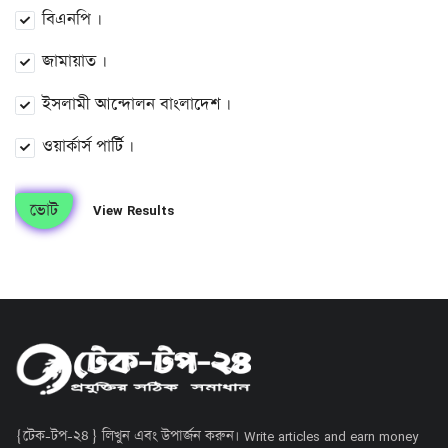
বিএনপি ।
জামায়াত ।
ইসলামী আন্দোলন বাংলাদেশ ।
ওয়ার্কার্স পার্টি ।
ভোট
View Results
{টেক-টপ-২৪} লিখুন এবং উপার্জন করুন। Write articles and earn money