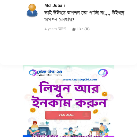
Md Jubair
ভাই উইথড্র অপশন তো পাচ্ছি না,,,, উইথড্র
অপশন কোথায়?
4 years আগে
Like (
0
)