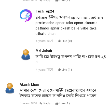
5 years আগে
Reply
Like (
1
)
TechTop24
akhane উইথড্র অপশন option nai . aikhane
protimashe apnar taka apnar ekaunte
pathabo apnar bkash ba je vabe taka
uthate chan
4 years আগে
Like (
0
)
Md Jubair
আমি তো উইথড্র অপশন পাচ্ছি না? টেক টপ ২৪
এ
4 years আগে
Like (
1
)
Akash khan
আমার দেখা সেরা ওয়েবসাইট TECHTOP24 এখানে
ইনকাম অনেক চাইলে আপনিও পোস্ট লিখতে পারেন
5 years আগে
Reply
Like (
1
)