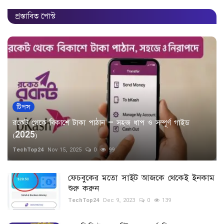
প্রস্তাবিত পোস্ট
টিপস
রকেট থেকে বিকাশে টাকা পাঠান – সহজ ধাপ ও সম্পূর্ণ গাইড
(2025)
TechTop24
Nov 15, 2025
0
99
ফেচবুকের মতো সাইট আজকে থেকেই ইনকাম
শুরু করুন
TechTop24
Dec 9, 2023
0
139