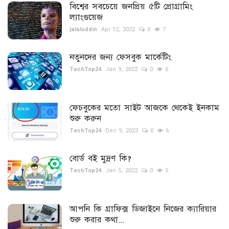
বিশ্বের সবচেয়ে জনপ্রিয় ৫টি প্রোগ্রামিং
ল্যাংগুয়েজ
স্বাস্থ্য
jalaluddin
Apr 12, 2022
0
7
খেলা
নতুনদের জন্য ফেসবুক মার্কেটিং
TechTop24
Jan 9, 2022
0
6
টিপস
ইতিহাস
ফেচবুকের মতো সাইট আজকে থেকেই ইনকাম
শুরু করুন
স্পন্সরড টিউন
TechTop24
Dec 9, 2023
0
6
নিউজ ফিড
বোর্ড বই মুদ্রণ কি?
TechTop24
Jan 5, 2022
0
5
Language
বাংলা
English
আপনি কি গ্রাফিক্স ডিজাইনে নিজের ক্যারিয়ার
শুরু করার কথা...