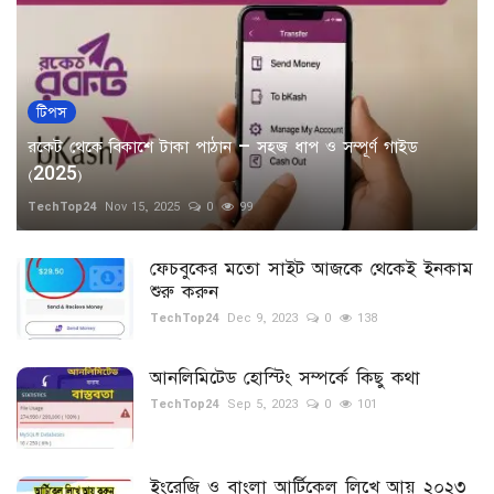
টিপস
রকেট থেকে বিকাশে টাকা পাঠান – সহজ ধাপ ও সম্পূর্ণ গাইড
(2025)
TechTop24
Nov 15, 2025
0
99
ফেচবুকের মতো সাইট আজকে থেকেই ইনকাম
শুরু করুন
TechTop24
Dec 9, 2023
0
138
আনলিমিটেড হোস্টিং সম্পর্কে কিছু কথা
TechTop24
Sep 5, 2023
0
101
ইংরেজি ও বাংলা আর্টিকেল লিখে আয় ২০২৩