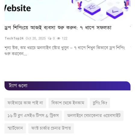
ড্রপ শিপিংয়ে আজই ব্যবসা শুরু করুন: ৭ ধাপে সফলতা
অব
TechTop24
Oct 20, 2025
0
122
Te
শূন্য স্টক, কম খরচে অনলাইন স্টোর খুলুন — ৭ ধাপে শিখুন কিভাবে ড্রপ শিপিং
অব
শুরু করবেন...
ট্যাগ গুলো
ফাইভারে কাজ পাই না
বিকাশ থেকে ইনকাম
ব্লগিং কি?
১৬ টি ব্লগ এসইও টিপস & ট্রিকস
অনলাইনে বেচাকেনার ওয়েবসাইট
স্মার্টফোন
ফাস্ট চার্জার চেনার উপায়