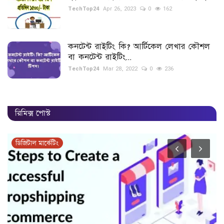
TechTop24
Apr 26, 2023
0
162
কনটেন্ট রাইটিং কি? আর্টিকেল লেখার কৌশল
বা কনটেন্ট রাইটিং...
TechTop24
Mar 28, 2022
0
236
রিমিক্স পোস্ট
ডিজিটাল মার্কেটিং