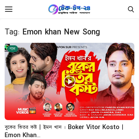
Tag:
Emon khan New Song
লগইন
রেজিস্ট্রেশন
গান
হোম
ফ্রিল্যান্সিং
ফ্রি ফাইল
প্রযুক্তি
রিভিউ
বুকের ভিতর কষ্ট | ইমন খান । Boker Vitor Kosto |
লিখুন এবং উপার্জন করুন
Emon Khan...