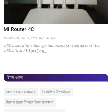
Mi Router 4C
এক
TechTop24
Jan 9, 2022
1
147
Te
রাউটার আসলে কি? বর্তমান যুগে এমন একজন কে পাওয়া যাবেন যে কিনা
এক
রাউটার কি বা এই ইলেকট্রনিক্স...
 |
ট্যাগ গুলো
Mitthe Premer Khela
ফ্রিল্যান্সিং উপকারিতা
বিকাশ থেকে বিকাশে টাকা ট্রান্সফার