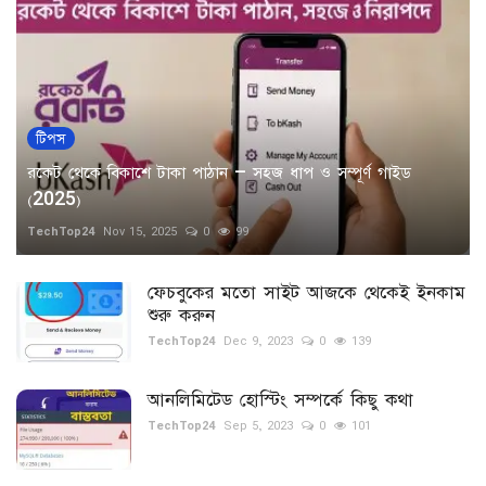
টিপস
রকেট থেকে বিকাশে টাকা পাঠান – সহজ ধাপ ও সম্পূর্ণ গাইড
(2025)
TechTop24
Nov 15, 2025
0
99
ফেচবুকের মতো সাইট আজকে থেকেই ইনকাম
শুরু করুন
TechTop24
Dec 9, 2023
0
139
আনলিমিটেড হোস্টিং সম্পর্কে কিছু কথা
TechTop24
Sep 5, 2023
0
101