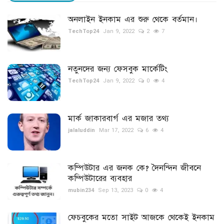
অনলাইন ইনকাম এর শুরু থেকে বর্তমান।
স্বাস্থ্য
TechTop24
Jan 9, 2022
2
7
খেলা
নতুনদের জন্য ফেসবুক মার্কেটিং
টিপস
TechTop24
Jan 9, 2022
0
4
ইতিহাস
মার্ক জাকারবার্গ এর মজার তথ্য
স্পন্সরড টিউন
jalaluddin
Mar 17, 2022
6
4
নিউজ ফিড
কম্পিউটার এর জনক কে? দৈনন্দিন জীবনে
Language
কম্পিউটারের ব্যবহার
mubin234
Sep 13, 2023
0
4
বাংলা
English
ফেচবুকের মতো সাইট আজকে থেকেই ইনকাম