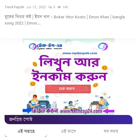
TechTop24
Jul 12, 2022
0
140
গ্যাজেট
বুকের ভিতর কষ্ট | ইমন খান । Boker Vitor Kosto | Emon Khan | bangla
song 2022 | Emon...
রেজিস্ট্রেশন ও লেখার পদ্ধতি
আকর্ষণীয় তথ্য
লেখার নিয়মাবলী
বিনোদন
শিক্ষা
পাঁচমিশালী
ভ্রমণ
জনপ্রিয় পোস্ট
এই সপ্তাহে
এই মাসে
সব সময়
লাইফ স্টাইল