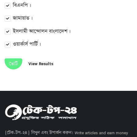
বিএনপি ।
জামায়াত ।
ইসলামী আন্দোলন বাংলাদেশ ।
ওয়ার্কার্স পার্টি ।
ভোট
View Results
{টেক-টপ-২৪} লিখুন এবং উপার্জন করুন। Write articles and earn money