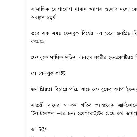
সামাজিক যোগাযোগ মাধ্যম অ্যাপস গুলোর মধ্যে ফে
অবস্থান চতুর্থ।
তবে এক সময় ফেসবুক বিশ্বের সব চেয়ে জনপ্রিয় ফ্রি অ
কমেছে।
ফেসবুকে মাসিক সক্রিয় ব্যবহার কারীর ২০০কোটিরও ক
পড়া- লেখার ক্ষতি না করে, কীভাবে ফ্রিল
করবেন?
৫। ফেসবুক লাইট
TechTop24
Jul 19, 2022
0
98
How to do freelancing without harming re
জন প্রিয়তা বিচারে পাঁচে আছে ফেসবুকের অ্যাপ ‘ফে
writing? পড়া- লেখার ক্ষতি না করে,...
সাশ্রয়ী দামের ও কম গতির অ্যান্ড্রয়েড স্মার্টফ
‘ইনস্টলেশন’ -এর জন্য ২মেগাবাইটের চেয়ে কম জায়গ
৬। উইশ