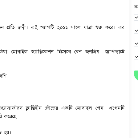
সা
ঠিন প্রতি দ্বন্দ্বী। এই অ্যাপটি ২০১১ সালে যাত্রা শুরু করে। এর
িয়া মোবাইল অ্যাপ্লিকেশন হিসেবে বেশ জনপ্রিয়। স্ন্যাপচ্যাটে
বেশি।
েসার্ফারস ক্লান্তিহীন দৌড়ের একটি মোবাইল গেম। এগেমটি
ি করেছে।
 হয়।