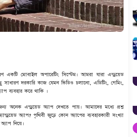
ারণ একটি মোবাইল অপারেটিং সিস্টেম। আমরা যারা এন্ড্রয়েড
ে কিছু সাধারণ দরকারি কাজ যেমন ভিডিও চলানো, এডিটিং, গেমিং,
্যাপ ব্যবহার করে থাকি ।
 অনেক এন্ড্রয়েড অ্যাপ দেখতে পায়। আমাদের মধ্যে প্রশ্ন
ন্ড্রয়েড অ্যাপ? পৃথিবী জুড়ে কোন অ্যাপের ব্যবহারকারী সংখ্যা
অ্যাপ নিয়ে।