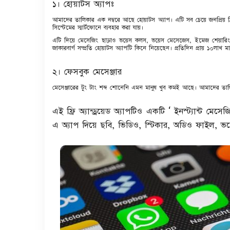
১। হোয়াটস অ্যাপঃ
আমাদের তালিকার এক নম্বরে আছে হোয়াটস অ্যাপ। এটি সব চেয়ে জনপ্রিয় ফ্রি অ্য
সিস্টেমের স্মার্টফোনে ব্যবহার করা যায়।
এটি দিয়ে মেসেজিং ছাড়াও ভয়েস কলস, ভয়েস মেসেজেস, ইমেজ শেয়ারিং, গ্
জাকারবার্গ সম্প্রতি হোয়াটস অ্যাপটি কিনে নিয়েছেন। প্রতিদিন প্রায় ১০লা
২। ফেসবুক মেসেঞ্জার
মেসেঞ্জারের টুং টাং শব্দ শোনেনি এমন মানুষ খুব কমই আছে। আমাদের তালিক
এই ফ্রি অ্যান্ড্রয়েড অ্যাপটিও একটি ‘ ইনস্ট্যান্ট মে
এ অ্যাপ দিয়ে ছবি, ভিডিও, স্টিকার, অডিও ফাইল, ভ