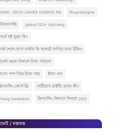
SONG : EKTA LASHER GONDHO PAI
#logodesigner
টেকনোলজি
galaxy S22+ Unboxing
বোর্ড বই মুদ্রণ কি?
চার্জ শেষে ফোন চার্জার কি সকেটে লাগিয়ে রাখা উচিৎ?
রকেট থেকে বিকাশে টাকা পাঠানো
বাংলা গল্প লিখে টাকা আয়
ইমন খান
ফ্রিল্যান্সিং কোর্স ফ্রি
আর্টিকেল রাইটিং মূলত কী?
Young Generation
ফ্রিল্যান্সিং কিভাবে শিখবো 2022
ভোট / মতামত