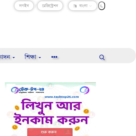
লগইন
/
রেজিস্ট্রেশন
বাংলা
নোদন
শিক্ষা