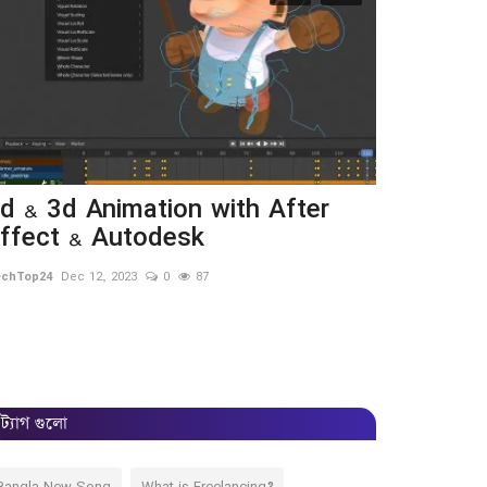
d & 3d Animation with After
Two Stupi
ffect & Autodesk
Farhan A
Payel...
chTop24
Dec 12, 2023
0
87
TechTop24
Dec 1
ট্যাগ গুলো
Bangla New Song
What is Freelancing?