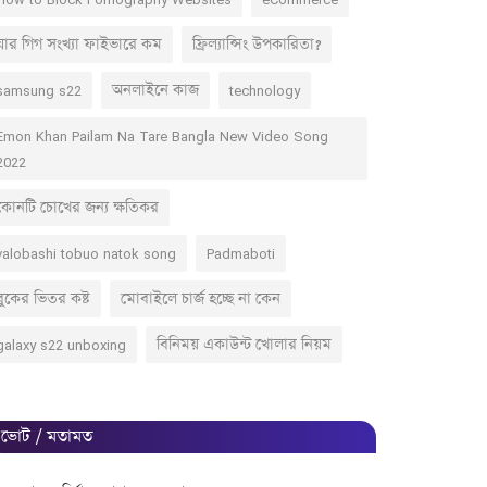
যার গিগ সংখ্যা ফাইভারে কম
ফ্রিল্যান্সিং উপকারিতা?
samsung s22
অনলাইনে কাজ
technology
Emon Khan Pailam Na Tare Bangla New Video Song
2022
কোনটি চোখের জন্য ক্ষতিকর
valobashi tobuo natok song
Padmaboti
বুকের ভিতর কষ্ট
মোবাইলে চার্জ হচ্ছে না কেন
galaxy s22 unboxing
বিনিময় একাউন্ট খোলার নিয়ম
ভোট / মতামত