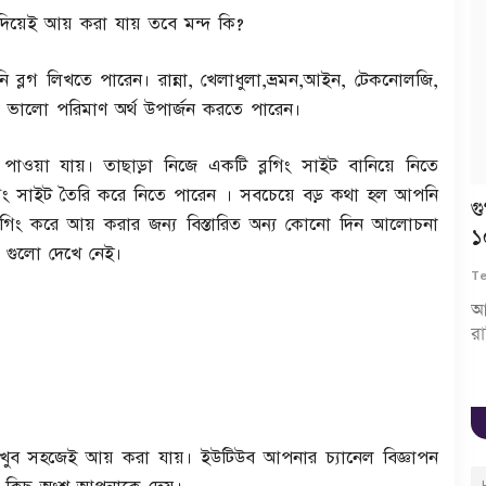
য়েই আয় করা যায় তবে মন্দ কি?
ব্লগ লিখতে পারেন। রান্না, খেলাধুলা,ভ্রমন,আইন, টেকনোলজি,
া ভালো পরিমাণ অর্থ উপার্জন করতে পারেন।
পাওয়া যায়। তাছাড়া নিজে একটি ব্লগিং সাইট বানিয়ে নিতে
গিং সাইট তৈরি করে নিতে পারেন ‌। সবচেয়ে বড় কথা হল আপনি
Dustu Premika | দুষ্টু প্রেমিকা | Niloy
গ
গিং করে আয় করার জন্য বিস্তারিত অন্য কোনো দিন আলোচনা
Alamgir | JS Heme...
১
 গুলো দেখে নেই।
TechTop24
Dec 12, 2023
0
98
Te
traption
আ
রা
ুব সহজেই আয় করা যায়। ইউটিউব আপনার চ্যানেল বিজ্ঞাপন