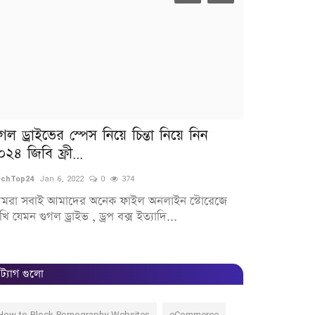
ুগল ড্রাইভের স্পেস নিয়ে চিন্তা নিয়ে নিন
2d & 3d A
০২৪ জিবি ফ্রী...
Effect &
chTop24
Jan 6, 2022
0
374
TechTop24
Dec 1
মরা সবাই আমাদের অনেক ফাইল অনলাইন স্টোরেজে
খি যেমন গুগল ড্রাইভ , ড্রপ বক্স ইত্যাদি...
ট্যাগ গুলো
How to Block Pornography Websites
eCommerce